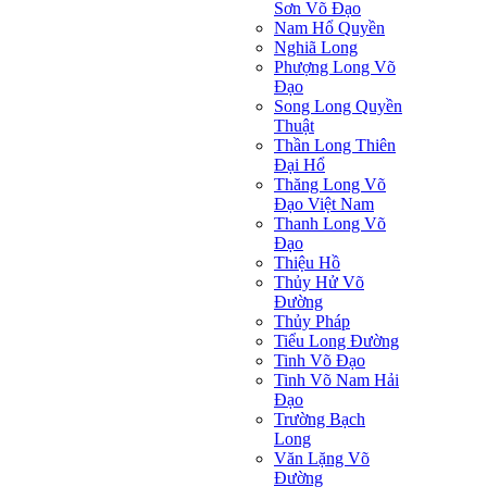
Sơn Võ Đạo
Nam Hổ Quyền
Nghiã Long
Phượng Long Võ
Đạo
Song Long Quyền
Thuật
Thần Long Thiên
Ðại Hổ
Thăng Long Võ
Đạo Việt Nam
Thanh Long Võ
Đạo
Thiệu Hồ
Thủy Hử Võ
Đường
Thủy Pháp
Tiểu Long Đường
Tinh Võ Đạo
Tinh Võ Nam Hải
Đạo
Trường Bạch
Long
Văn Lặng Võ
Đường