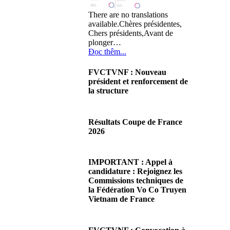
There are no translations
available.Chères présidentes,
Chers présidents,Avant de
plonger…
Đọc thêm...
FVCTVNF : Nouveau
président et renforcement de
la structure
29/06/2026 02:56
There are no translations
Résultats Coupe de France
available.Chères Présidentes,
2026
chers Présidents,Ce dimanche
28 juin…
08/06/2026 23:17
Đọc thêm...
There are no translations
IMPORTANT : Appel à
available.Cliquez sur ce lien
candidature : Rejoignez les
pour accéder aux résultats
Commissions techniques de
Đọc thêm...
la Fédération Vo Co Truyen
Vietnam de France
08/06/2026 22:17
There are no translations