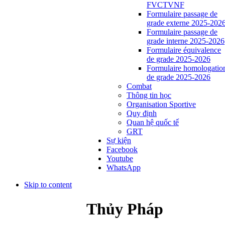
FVCTVNF
Formulaire passage de
grade externe 2025-202
Formulaire passage de
grade interne 2025-2026
Formulaire équivalence
de grade 2025-2026
Formulaire homologatio
de grade 2025-2026
Combat
Thông tin học
Organisation Sportive
Quy định
Quan hệ quốc tế
GRT
Sự kiện
Facebook
Youtube
WhatsApp
Skip to content
Thủy Pháp