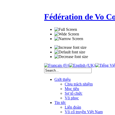
Fédération de Vo C
Giới thiệu
Chịu trách nhiệm
Mục tiêu
Sự tổ chức
Võ phục
Tin tức
Liên đoàn
Võ cổ truyền Việt Nam