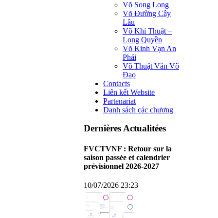
Võ Song Long
Võ Đường Cây
Lâu
Võ Khí Thuật –
Long Quyền
Võ Kinh Vạn An
Phái
Võ Thuật Văn Võ
Đạo
Contacts
Liên kết Website
Partenariat
Danh sách các chương
Dernières Actualitées
FVCTVNF : Retour sur la
saison passée et calendrier
prévisionnel 2026-2027
10/07/2026 23:23