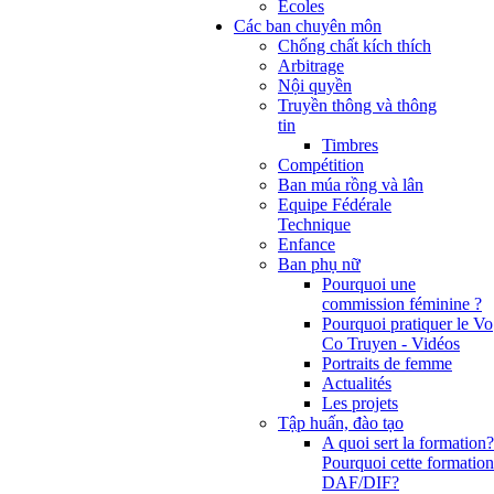
Ecoles
Các ban chuyên môn
Chống chất kích thích
Arbitrage
Nội quyền
Truyền thông và thông
tin
Timbres
Compétition
Ban múa rồng và lân
Equipe Fédérale
Technique
Enfance
Ban phụ nữ
Pourquoi une
commission féminine ?
Pourquoi pratiquer le Vo
Co Truyen - Vidéos
Portraits de femme
Actualités
Les projets
Tập huấn, đào tạo
A quoi sert la formation?
Pourquoi cette formation
DAF/DIF?