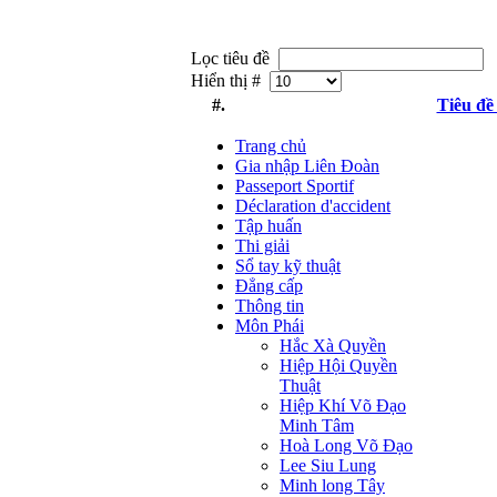
Lọc tiêu đề
Hiển thị #
#.
Tiêu đề
Trang chủ
Gia nhập Liên Đoàn
Passeport Sportif
Déclaration d'accident
Tập huấn
Thi giải
Sổ tay kỹ thuật
Đẳng cấp
Thông tin
Môn Phái
Hắc Xà Quyền
Hiệp Hội Quyền
Thuật
Hiệp Khí Võ Đạo
Minh Tâm
Hoà Long Võ Đạo
Lee Siu Lung
Minh long Tây