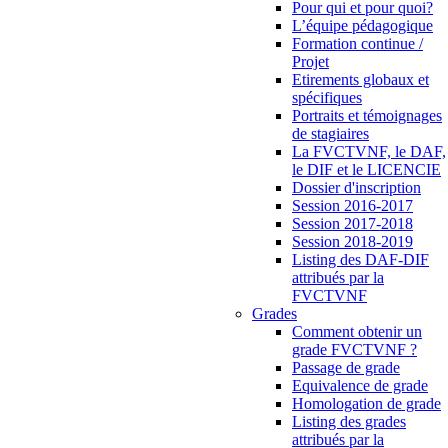
Pour qui et pour quoi?
L’équipe pédagogique
Formation continue /
Projet
Etirements globaux et
spécifiques
Portraits et témoignages
de stagiaires
La FVCTVNF, le DAF,
le DIF et le LICENCIE
Dossier d'inscription
Session 2016-2017
Session 2017-2018
Session 2018-2019
Listing des DAF-DIF
attribués par la
FVCTVNF
Grades
Comment obtenir un
grade FVCTVNF ?
Passage de grade
Equivalence de grade
Homologation de grade
Listing des grades
attribués par la