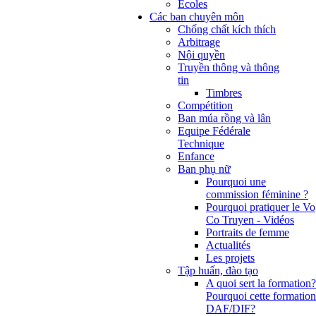
Ecoles
Các ban chuyên môn
Chống chất kích thích
Arbitrage
Nội quyền
Truyền thông và thông
tin
Timbres
Compétition
Ban múa rồng và lân
Equipe Fédérale
Technique
Enfance
Ban phụ nữ
Pourquoi une
commission féminine ?
Pourquoi pratiquer le Vo
Co Truyen - Vidéos
Portraits de femme
Actualités
Les projets
Tập huấn, đào tạo
A quoi sert la formation?
Pourquoi cette formation
DAF/DIF?