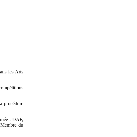
ans les Arts
compétitions
la procédure
lômée : DAF,
ue Membre du