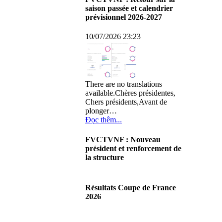
saison passée et calendrier
prévisionnel 2026-2027
10/07/2026 23:23
There are no translations
available.Chères présidentes,
Chers présidents,Avant de
plonger…
Đọc thêm...
FVCTVNF : Nouveau
président et renforcement de
la structure
29/06/2026 02:56
There are no translations
Résultats Coupe de France
available.Chères Présidentes,
2026
chers Présidents,Ce dimanche
28 juin…
08/06/2026 23:17
Đọc thêm...