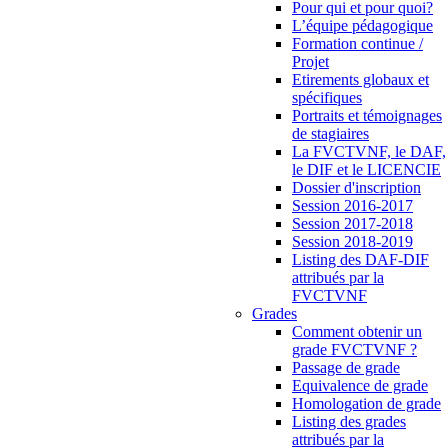
Pour qui et pour quoi?
L’équipe pédagogique
Formation continue /
Projet
Etirements globaux et
spécifiques
Portraits et témoignages
de stagiaires
La FVCTVNF, le DAF,
le DIF et le LICENCIE
Dossier d'inscription
Session 2016-2017
Session 2017-2018
Session 2018-2019
Listing des DAF-DIF
attribués par la
FVCTVNF
Grades
Comment obtenir un
grade FVCTVNF ?
Passage de grade
Equivalence de grade
Homologation de grade
Listing des grades
attribués par la