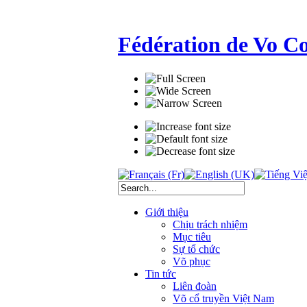
Fédération de Vo C
Giới thiệu
Chịu trách nhiệm
Mục tiêu
Sự tổ chức
Võ phục
Tin tức
Liên đoàn
Võ cổ truyền Việt Nam