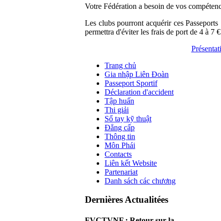
Votre Fédération a besoin de vos compétenc
Les clubs pourront acquérir ces Passeports
permettra d'éviter les frais de port de 4 à 
Présentat
Trang chủ
Gia nhập Liên Đoàn
Passeport Sportif
Déclaration d'accident
Tập huấn
Thi giải
Sổ tay kỹ thuật
Đẳng cấp
Thông tin
Môn Phái
Contacts
Liên kết Website
Partenariat
Danh sách các chương
Dernières Actualitées
FVCTVNF : Retour sur la