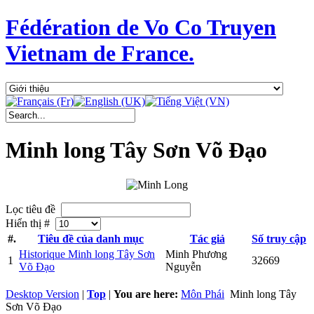
Fédération de Vo Co Truyen
Vietnam de France.
Minh long Tây Sơn Võ Đạo
Lọc tiêu đề
Hiển thị #
#.
Tiêu đề của danh mục
Tác giả
Số truy cập
Historique Minh long Tây Sơn
Minh Phương
1
32669
Võ Đạo
Nguyễn
Desktop Version
|
Top
|
You are here:
Môn Phái
Minh long Tây
Sơn Võ Đạo