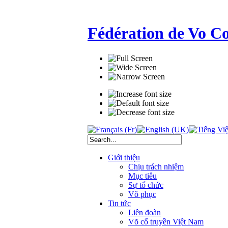
Fédération de Vo C
Giới thiệu
Chịu trách nhiệm
Mục tiêu
Sự tổ chức
Võ phục
Tin tức
Liên đoàn
Võ cổ truyền Việt Nam