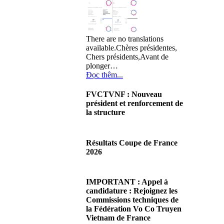
There are no translations
available.Chères présidentes,
Chers présidents,Avant de
plonger…
Đọc thêm...
FVCTVNF : Nouveau
président et renforcement de
la structure
29/06/2026 02:56
There are no translations
Résultats Coupe de France
available.Chères Présidentes,
2026
chers Présidents,Ce dimanche
28 juin…
08/06/2026 23:17
Đọc thêm...
There are no translations
IMPORTANT : Appel à
available.Cliquez sur ce lien
candidature : Rejoignez les
pour accéder aux résultats
Commissions techniques de
Đọc thêm...
la Fédération Vo Co Truyen
Vietnam de France