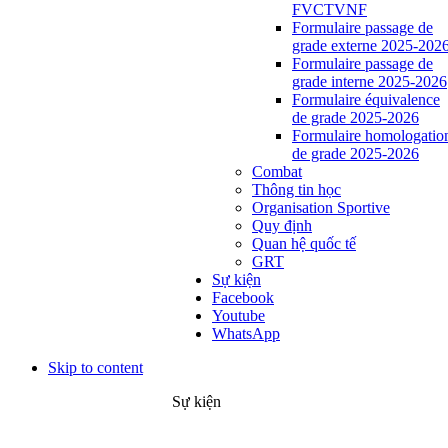
FVCTVNF
Formulaire passage de
grade externe 2025-202
Formulaire passage de
grade interne 2025-2026
Formulaire équivalence
de grade 2025-2026
Formulaire homologatio
de grade 2025-2026
Combat
Thông tin học
Organisation Sportive
Quy định
Quan hệ quốc tế
GRT
Sự kiện
Facebook
Youtube
WhatsApp
Skip to content
Sự kiện