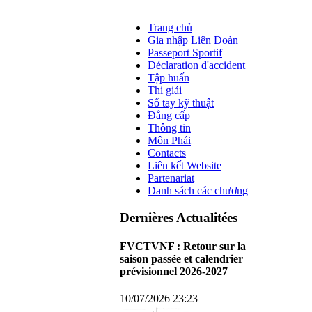
Trang chủ
Gia nhập Liên Đoàn
Passeport Sportif
Déclaration d'accident
Tập huấn
Thi giải
Sổ tay kỹ thuật
Đẳng cấp
Thông tin
Môn Phái
Contacts
Liên kết Website
Partenariat
Danh sách các chương
Dernières Actualitées
FVCTVNF : Retour sur la
saison passée et calendrier
prévisionnel 2026-2027
10/07/2026 23:23