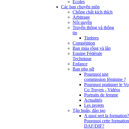
Ecoles
Các ban chuyên môn
Chống chất kích thích
Arbitrage
Nội quyền
Truyền thông và thông
tin
Timbres
Compétition
Ban múa rồng và lân
Equipe Fédérale
Technique
Enfance
Ban phụ nữ
Pourquoi une
commission féminine ?
Pourquoi pratiquer le Vo
Co Truyen - Vidéos
Portraits de femme
Actualités
Les projets
Tập huấn, đào tạo
A quoi sert la formation?
Pourquoi cette formation
DAF/DIF?