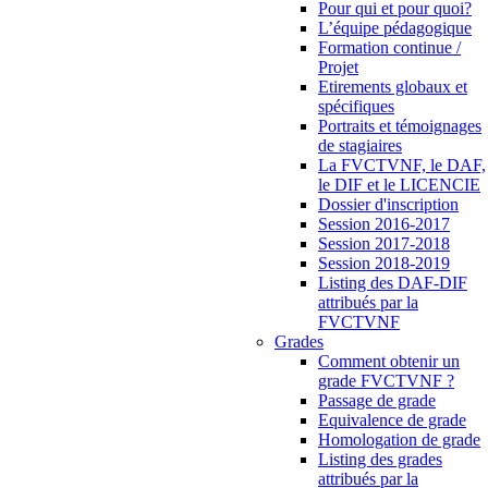
Pour qui et pour quoi?
L’équipe pédagogique
Formation continue /
Projet
Etirements globaux et
spécifiques
Portraits et témoignages
de stagiaires
La FVCTVNF, le DAF,
le DIF et le LICENCIE
Dossier d'inscription
Session 2016-2017
Session 2017-2018
Session 2018-2019
Listing des DAF-DIF
attribués par la
FVCTVNF
Grades
Comment obtenir un
grade FVCTVNF ?
Passage de grade
Equivalence de grade
Homologation de grade
Listing des grades
attribués par la