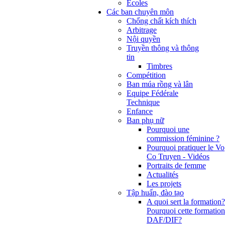
Ecoles
Các ban chuyên môn
Chống chất kích thích
Arbitrage
Nội quyền
Truyền thông và thông
tin
Timbres
Compétition
Ban múa rồng và lân
Equipe Fédérale
Technique
Enfance
Ban phụ nữ
Pourquoi une
commission féminine ?
Pourquoi pratiquer le Vo
Co Truyen - Vidéos
Portraits de femme
Actualités
Les projets
Tập huấn, đào tạo
A quoi sert la formation?
Pourquoi cette formation
DAF/DIF?