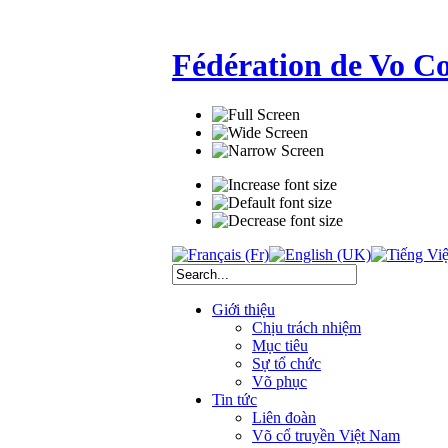
Fédération de Vo C
Giới thiệu
Chịu trách nhiệm
Mục tiêu
Sự tổ chức
Võ phục
Tin tức
Liên đoàn
Võ cổ truyền Việt Nam