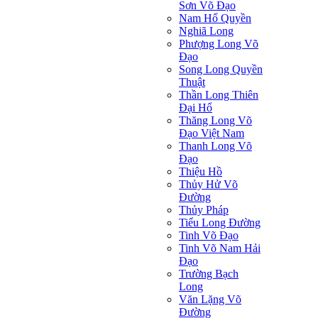
Sơn Võ Đạo
Nam Hổ Quyền
Nghiã Long
Phượng Long Võ
Đạo
Song Long Quyền
Thuật
Thần Long Thiên
Ðại Hổ
Thăng Long Võ
Đạo Việt Nam
Thanh Long Võ
Đạo
Thiệu Hồ
Thủy Hử Võ
Đường
Thủy Pháp
Tiểu Long Đường
Tinh Võ Đạo
Tinh Võ Nam Hải
Đạo
Trường Bạch
Long
Văn Lặng Võ
Đường