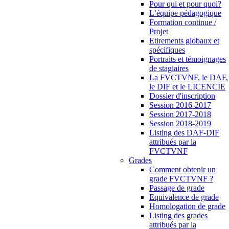
Pour qui et pour quoi?
L’équipe pédagogique
Formation continue /
Projet
Etirements globaux et
spécifiques
Portraits et témoignages
de stagiaires
La FVCTVNF, le DAF,
le DIF et le LICENCIE
Dossier d'inscription
Session 2016-2017
Session 2017-2018
Session 2018-2019
Listing des DAF-DIF
attribués par la
FVCTVNF
Grades
Comment obtenir un
grade FVCTVNF ?
Passage de grade
Equivalence de grade
Homologation de grade
Listing des grades
attribués par la