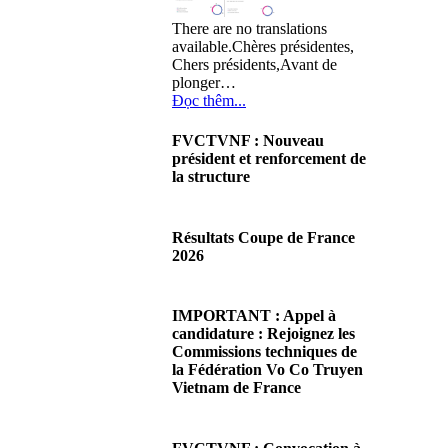
There are no translations
available.Chères présidentes,
Chers présidents,Avant de
plonger…
Đọc thêm...
FVCTVNF : Nouveau
président et renforcement de
la structure
29/06/2026 02:56
There are no translations
Résultats Coupe de France
available.Chères Présidentes,
2026
chers Présidents,Ce dimanche
28 juin…
08/06/2026 23:17
Đọc thêm...
There are no translations
IMPORTANT : Appel à
available.Cliquez sur ce lien
candidature : Rejoignez les
pour accéder aux résultats
Commissions techniques de
Đọc thêm...
la Fédération Vo Co Truyen
Vietnam de France
08/06/2026 22:17
There are no translations