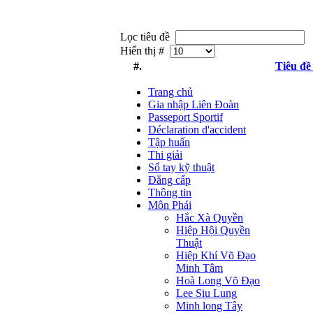
Lọc tiêu đề
Hiển thị #
#.
Tiêu đề
Trang chủ
Gia nhập Liên Đoàn
Passeport Sportif
Déclaration d'accident
Tập huấn
Thi giải
Sổ tay kỹ thuật
Đẳng cấp
Thông tin
Môn Phái
Hắc Xà Quyền
Hiệp Hội Quyền
Thuật
Hiệp Khí Võ Đạo
Minh Tâm
Hoà Long Võ Đạo
Lee Siu Lung
Minh long Tây