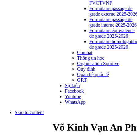
FVCTVNF
Formulaire passage de
grade externe 2025-202
Formulaire passage de
grade interne 2025-2026
Formulaire équivalence
de grade 2025-2026
Formulaire homologatio
de grade 2025-2026
Combat
Thông tin học
Organisation Sportive
Quy định
Quan hệ quốc tế
GRT
Sự kiện
Facebook
Youtube
WhatsApp
Skip to content
Võ Kinh Vạn An Ph