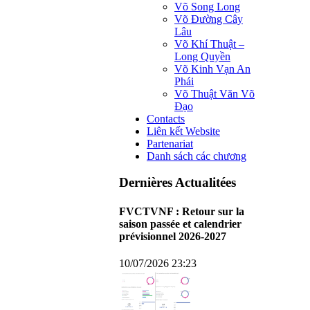
Võ Song Long
Võ Đường Cây
Lâu
Võ Khí Thuật –
Long Quyền
Võ Kinh Vạn An
Phái
Võ Thuật Văn Võ
Đạo
Contacts
Liên kết Website
Partenariat
Danh sách các chương
Dernières Actualitées
FVCTVNF : Retour sur la
saison passée et calendrier
prévisionnel 2026-2027
10/07/2026 23:23