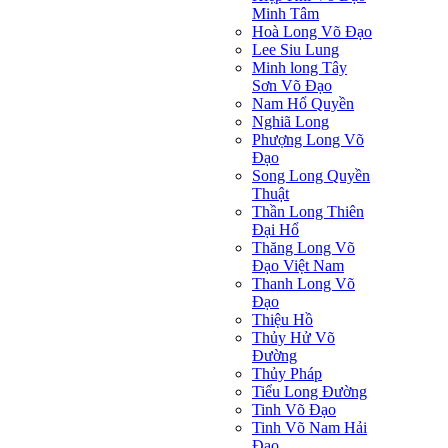
Minh Tâm
Hoà Long Võ Đạo
Lee Siu Lung
Minh long Tây
Sơn Võ Đạo
Nam Hổ Quyền
Nghiã Long
Phượng Long Võ
Đạo
Song Long Quyền
Thuật
Thần Long Thiên
Ðại Hổ
Thăng Long Võ
Đạo Việt Nam
Thanh Long Võ
Đạo
Thiệu Hồ
Thủy Hử Võ
Đường
Thủy Pháp
Tiểu Long Đường
Tinh Võ Đạo
Tinh Võ Nam Hải
Đạo