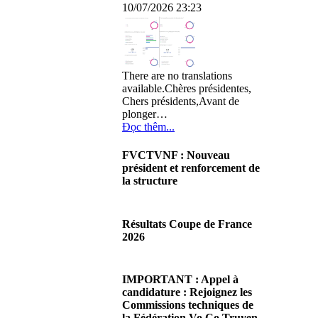
10/07/2026 23:23
There are no translations
available.Chères présidentes,
Chers présidents,Avant de
plonger…
Đọc thêm...
FVCTVNF : Nouveau
président et renforcement de
la structure
29/06/2026 02:56
There are no translations
Résultats Coupe de France
available.Chères Présidentes,
2026
chers Présidents,Ce dimanche
28 juin…
08/06/2026 23:17
Đọc thêm...
There are no translations
IMPORTANT : Appel à
available.Cliquez sur ce lien
candidature : Rejoignez les
pour accéder aux résultats
Commissions techniques de
Đọc thêm...
la Fédération Vo Co Truyen