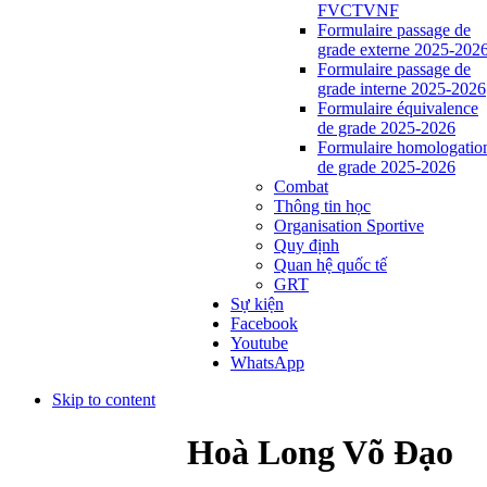
FVCTVNF
Formulaire passage de
grade externe 2025-202
Formulaire passage de
grade interne 2025-2026
Formulaire équivalence
de grade 2025-2026
Formulaire homologatio
de grade 2025-2026
Combat
Thông tin học
Organisation Sportive
Quy định
Quan hệ quốc tế
GRT
Sự kiện
Facebook
Youtube
WhatsApp
Skip to content
Hoà Long Võ Đạo