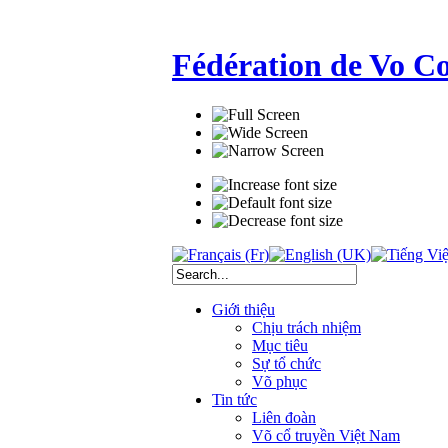
Fédération de Vo C
Giới thiệu
Chịu trách nhiệm
Mục tiêu
Sự tổ chức
Võ phục
Tin tức
Liên đoàn
Võ cổ truyền Việt Nam