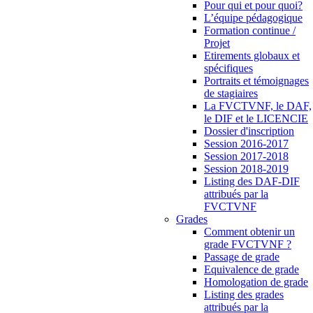
Pour qui et pour quoi?
L’équipe pédagogique
Formation continue /
Projet
Etirements globaux et
spécifiques
Portraits et témoignages
de stagiaires
La FVCTVNF, le DAF,
le DIF et le LICENCIE
Dossier d'inscription
Session 2016-2017
Session 2017-2018
Session 2018-2019
Listing des DAF-DIF
attribués par la
FVCTVNF
Grades
Comment obtenir un
grade FVCTVNF ?
Passage de grade
Equivalence de grade
Homologation de grade
Listing des grades
attribués par la