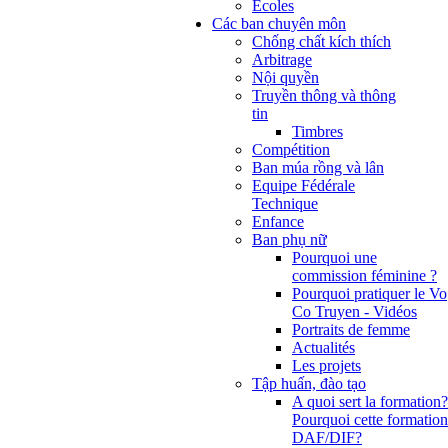
Ecoles
Các ban chuyên môn
Chống chất kích thích
Arbitrage
Nội quyền
Truyền thông và thông
tin
Timbres
Compétition
Ban múa rồng và lân
Equipe Fédérale
Technique
Enfance
Ban phụ nữ
Pourquoi une
commission féminine ?
Pourquoi pratiquer le Vo
Co Truyen - Vidéos
Portraits de femme
Actualités
Les projets
Tập huấn, đào tạo
A quoi sert la formation?
Pourquoi cette formation
DAF/DIF?