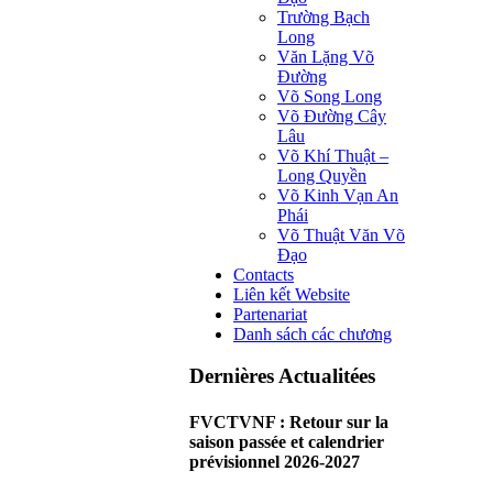
Trường Bạch
Long
Văn Lặng Võ
Đường
Võ Song Long
Võ Đường Cây
Lâu
Võ Khí Thuật –
Long Quyền
Võ Kinh Vạn An
Phái
Võ Thuật Văn Võ
Đạo
Contacts
Liên kết Website
Partenariat
Danh sách các chương
Dernières Actualitées
FVCTVNF : Retour sur la
saison passée et calendrier
prévisionnel 2026-2027