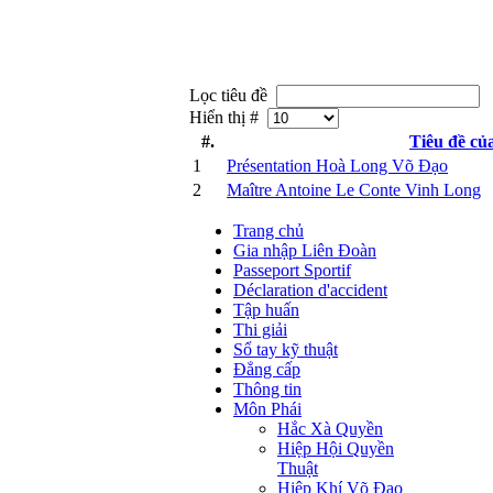
Lọc tiêu đề
Hiển thị #
#.
Tiêu đề củ
1
Présentation Hoà Long Võ Đạo
2
Maître Antoine Le Conte Vinh Long
Trang chủ
Gia nhập Liên Đoàn
Passeport Sportif
Déclaration d'accident
Tập huấn
Thi giải
Sổ tay kỹ thuật
Đẳng cấp
Thông tin
Môn Phái
Hắc Xà Quyền
Hiệp Hội Quyền
Thuật
Hiệp Khí Võ Đạo