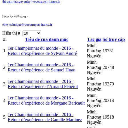
thi-cam-tu.nguyenle@vocotruyen-france.fr
Liste de diffusion :
elite.technique@vocotruyen-france.fr
Hiển thị #
#.
Tiêu đề của danh mục
Tác giả
Số truy cập
Minh
1er Championnat du monde - 2016 -
1
Phương
19331
Retour d’expérience de Sylvain André
Nguyễn
Minh
1er Championnat du monde - 2016 -
2
Phương
20748
Retour d’expérience de Samuel Huan
Nguyễn
Minh
1er Championnat du monde - 2016 -
3
Phương
19370
Retour d’expérience d’Arnaud Fénérol
Nguyễn
Minh
1er Championnat du monde - 2016 -
4
Phương
20314
Retour d’expérience de Morgane Baricault
Nguyễn
Minh
1er Championnat du monde - 2016 -
5
Phương
19518
Retour d’expérience de Camille Martinez
Nguyễn