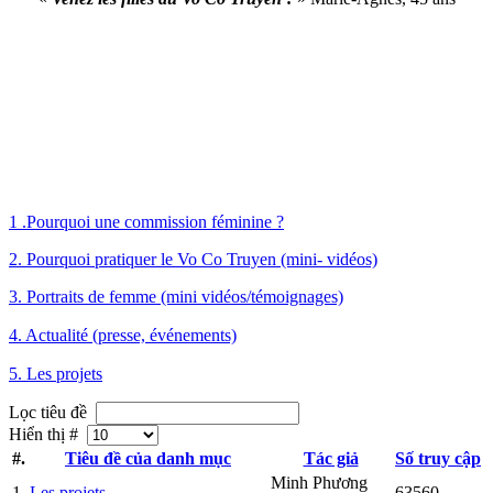
1 .Pourquoi une commission féminine ?
2. Pourquoi pratiquer le Vo Co Truyen (mini- vidéos)
3. Portraits de femme (mini vidéos/témoignages)
4. Actualité (presse, événements)
5. Les projets
Lọc tiêu đề
Hiển thị #
#.
Tiêu đề của danh mục
Tác giả
Số truy cập
Minh Phương
1
Les projets
63560