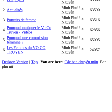
Nguyễn
Minh Phương
2
Actualités
63590
Nguyễn
Minh Phương
3
Portraits de femme
63516
Nguyễn
Pourquoi pratiquer le Vo Co
Minh Phương
4
62856
Truyen - Vidéos
Nguyễn
Pourquoi une commission
Minh Phương
5
65095
féminine ?
Nguyễn
Les Femmes du VO CO
Minh Phương
6
24057
TRUYEN
Nguyễn
Desktop Version
|
Top
|
You are here:
Các ban chuyên môn
Ban
phụ nữ