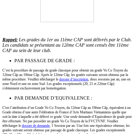
Rappel:
Les grades du 1er au 11ème CAP sont délivrés par le Club.
Les candidats se présentant au 12ème CAP sont censés être 11ème
CAP au sein de leur club.
PAR PASSAGE DE GRADE :
C’est la procédure de passage de grade classique pour obtenir un grade Vo Co Truyen du
12ème Câp au 19ème Câp. Après le 12ème Câp, les grades suivants seront obtenus par la
même procédure. Veuillez télécharger le
dossier d’inscription
, deux sessions par an, une en
zone Nord et une en zone Sud.
Les grades exceptionnels (20, 21 et 22ème Câp)
s'obtiennent exclusivement par homologation.
PAR DEMANDE D’EQUIVALENCE :
C'est l’attribution d’un Grade Vo Co Truyen, du 12ème Câp au 19ème Câp, équivalent à un
Grade obtenu d’une autre Fédération de France d’Arts Martiaux Vietnamiens quelle que
soit la date à laquelle a été délivré ce grade. Une seule demande d’Equivalence de grade peut
être effectuée. Ne pas posséder un grade Vo Co Truyen de la FVCTVNF. Veuillez
télécharger le
dossier de demande
, 1 Session par an. Une fois une équivalence obtenue, les
grades suivant seront obtenus par passage de grade classique.
Les grades exceptionnels