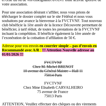
votre association.
Pour une association désirant s’affilier, nous vous prions de
télécharger le dossier complet sur le site Fédéral et nous vous
souhaitons par avance la bienvenue à la FVCTVNF. Tout nouveau
club bénéficie la 1ère année de la licence Découverte permettant de
bénéficier, à tarif réduit, de toutes les prestations de la FVCTVNF
incluant la compétition. Il bénéficie également la 1ère année de
l’exonération de la cotisation d’affiliation de 50 €.
Adresse pour vos envois
en courrier simple – pas d’envois en
Recommandé avec A/R
:
!!! Attention Nouvelle adresse au
01/01/2026 !!!
FVCTVNF
Chez M. Michel BRENOT
10 avenue du Général Maistre – Hall 11
75014 Paris
FVCTVNF
Chez Mme Elisabeth CARVALHEIRO
75 avenue de France
75013 Paris
ATTENTION, Veuillez effectuer des chèques ou des virements