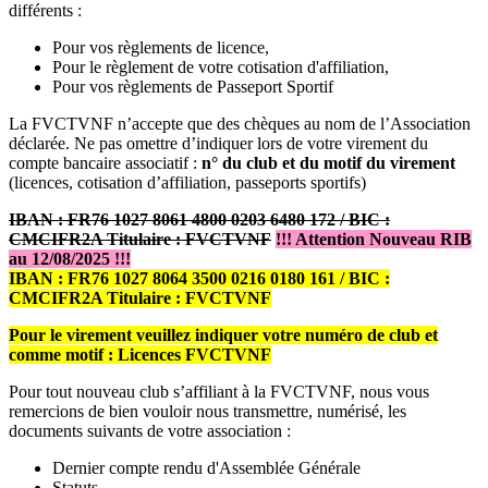
différents :
Pour vos règlements de licence,
Pour le règlement de votre cotisation d'affiliation,
Pour vos règlements de Passeport Sportif
La FVCTVNF n’accepte que des chèques au nom de l’Association
déclarée. Ne pas omettre d’indiquer lors de votre virement du
compte bancaire associatif :
n° du club et du motif du virement
(licences, cotisation d’affiliation, passeports sportifs)
IBAN : FR76 1027 8061 4800 0203 6480 172 / BIC :
CMCIFR2A Titulaire : FVCTVNF
!!! Attention Nouveau RIB
au 12/08/2025 !!!
IBAN : FR76 1027 8064 3500 0216 0180 161 / BIC :
CMCIFR2A Titulaire : FVCTVNF
Pour le virement veuillez indiquer votre numéro de club et
comme motif : Licences FVCTVNF
Pour tout nouveau club s’affiliant à la FVCTVNF, nous vous
remercions de bien vouloir nous transmettre, numérisé, les
documents suivants de votre association :
Dernier compte rendu d'Assemblée Générale
Statuts