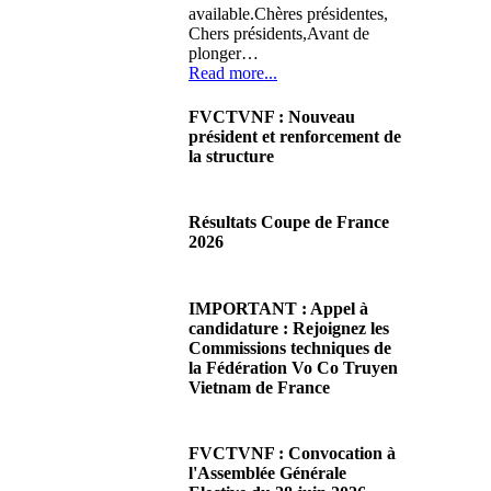
available.Chères présidentes,
Chers présidents,Avant de
plonger…
Read more...
FVCTVNF : Nouveau
président et renforcement de
la structure
29/06/2026 02:56
There are no translations
Résultats Coupe de France
available.Chères Présidentes,
2026
chers Présidents,Ce dimanche
28 juin…
08/06/2026 23:17
Read more...
There are no translations
IMPORTANT : Appel à
available.Cliquez sur ce lien
candidature : Rejoignez les
pour accéder aux résultats
Commissions techniques de
Read more...
la Fédération Vo Co Truyen
Vietnam de France
08/06/2026 22:17
There are no translations
FVCTVNF : Convocation à
available.Madame la
l'Assemblée Générale
Présidente, Monsieur le