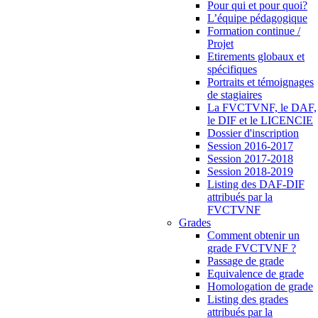
Pour qui et pour quoi?
L’équipe pédagogique
Formation continue /
Projet
Etirements globaux et
spécifiques
Portraits et témoignages
de stagiaires
La FVCTVNF, le DAF,
le DIF et le LICENCIE
Dossier d'inscription
Session 2016-2017
Session 2017-2018
Session 2018-2019
Listing des DAF-DIF
attribués par la
FVCTVNF
Grades
Comment obtenir un
grade FVCTVNF ?
Passage de grade
Equivalence de grade
Homologation de grade
Listing des grades
attribués par la