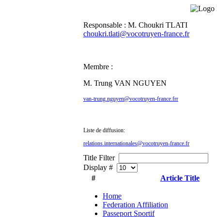
Responsable : M. Choukri TLATI
choukri.tlati@vocotruyen-france.fr
Membre :
M. Trung VAN NGUYEN
van-trung.nguyen@vocotruyen-france.frr
Liste de diffusion:
relations.internationales@vocotruyen-france.fr
Title Filter
Display #
#
Article Title
Home
Federation Affiliation
Passeport Sportif