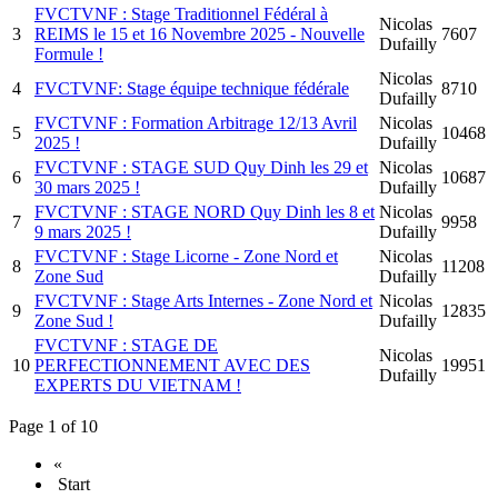
FVCTVNF : Stage Traditionnel Fédéral à
Nicolas
3
REIMS le 15 et 16 Novembre 2025 - Nouvelle
7607
Dufailly
Formule !
Nicolas
4
FVCTVNF: Stage équipe technique fédérale
8710
Dufailly
FVCTVNF : Formation Arbitrage 12/13 Avril
Nicolas
5
10468
2025 !
Dufailly
FVCTVNF : STAGE SUD Quy Dinh les 29 et
Nicolas
6
10687
30 mars 2025 !
Dufailly
FVCTVNF : STAGE NORD Quy Dinh les 8 et
Nicolas
7
9958
9 mars 2025 !
Dufailly
FVCTVNF : Stage Licorne - Zone Nord et
Nicolas
8
11208
Zone Sud
Dufailly
FVCTVNF : Stage Arts Internes - Zone Nord et
Nicolas
9
12835
Zone Sud !
Dufailly
FVCTVNF : STAGE DE
Nicolas
10
PERFECTIONNEMENT AVEC DES
19951
Dufailly
EXPERTS DU VIETNAM !
Page 1 of 10
«
Start