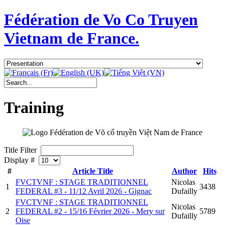
Fédération de Vo Co Truyen
Vietnam de France.
Training
Title Filter
Display #
#
Article Title
Author
Hits
FVCTVNF : STAGE TRADITIONNEL
Nicolas
1
3438
FEDERAL #3 - 11/12 Avril 2026 - Gignac
Dufailly
FVCTVNF : STAGE TRADITIONNEL
Nicolas
2
FEDERAL #2 - 15/16 Février 2026 - Mery sur
5789
Dufailly
Oise