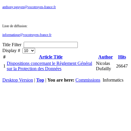
anthony.nguyen@vocotruyen-france.fr
Liste de diffusion:
informatique@vocotruyen-france.fr
Title Filter
Display #
#
Article Title
Author
Hits
Dispositions concernant le Règlement Général
Nicolas
1
26647
sur la Protection des Données
Dufailly
Desktop Version
|
Top
|
You are here:
Commissions
Informatics