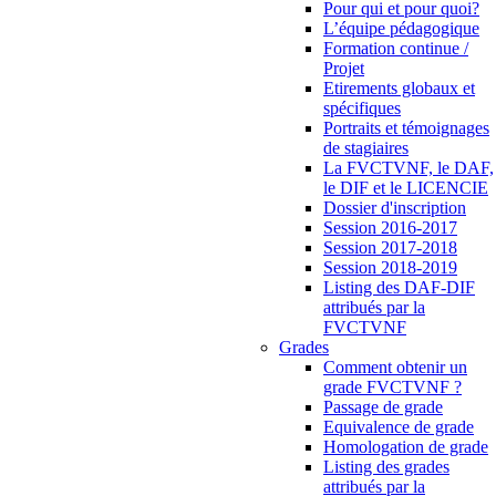
Pour qui et pour quoi?
L’équipe pédagogique
Formation continue /
Projet
Etirements globaux et
spécifiques
Portraits et témoignages
de stagiaires
La FVCTVNF, le DAF,
le DIF et le LICENCIE
Dossier d'inscription
Session 2016-2017
Session 2017-2018
Session 2018-2019
Listing des DAF-DIF
attribués par la
FVCTVNF
Grades
Comment obtenir un
grade FVCTVNF ?
Passage de grade
Equivalence de grade
Homologation de grade
Listing des grades
attribués par la