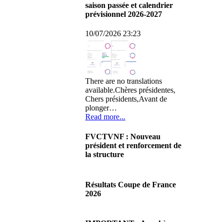
saison passée et calendrier
prévisionnel 2026-2027
10/07/2026 23:23
There are no translations
available.Chères présidentes,
Chers présidents,Avant de
plonger…
Read more...
FVCTVNF : Nouveau
président et renforcement de
la structure
29/06/2026 02:56
There are no translations
Résultats Coupe de France
available.Chères Présidentes,
2026
chers Présidents,Ce dimanche
28 juin…
08/06/2026 23:17
Read more...
There are no translations