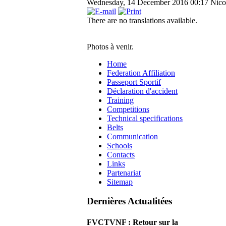
Wednesday, 14 December 2016 00:17
Nico
There are no translations available.
Photos à venir.
Home
Federation Affiliation
Passeport Sportif
Déclaration d'accident
Training
Competitions
Technical specifications
Belts
Communication
Schools
Contacts
Links
Partenariat
Sitemap
Dernières Actualitées
FVCTVNF : Retour sur la