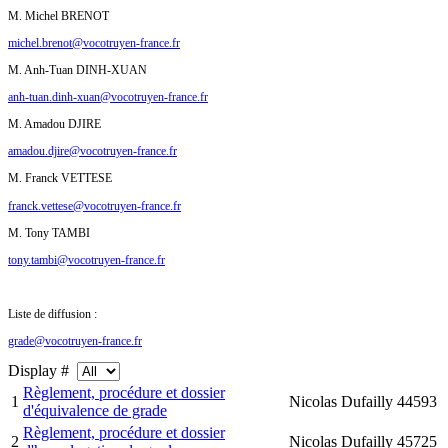
M. Michel BRENOT
michel.brenot@vocotruyen-france.fr
M. Anh-Tuan DINH-XUAN
anh-tuan.dinh-xuan@vocotruyen-france.fr
M. Amadou DJIRE
amadou.djire@vocotruyen-france.fr
M. Franck VETTESE
franck.vettese@vocotruyen-france.fr
M. Tony TAMBI
tony.tambi@vocotruyen-france.fr
Liste de diffusion :
grade@vocotruyen-france.fr
Display #
Règlement, procédure et dossier
1
Nicolas Dufailly
44593
d'équivalence de grade
Règlement, procédure et dossier
2
Nicolas Dufailly
45725