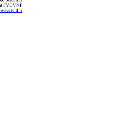
ent FVCVNF
.fvctvnf.fr