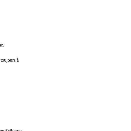
he.
toujours à
ge Sciberras