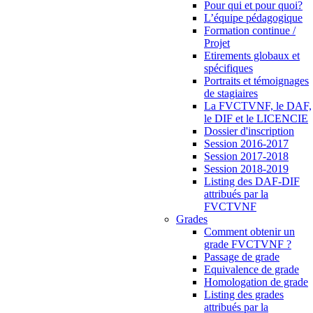
Pour qui et pour quoi?
L’équipe pédagogique
Formation continue /
Projet
Etirements globaux et
spécifiques
Portraits et témoignages
de stagiaires
La FVCTVNF, le DAF,
le DIF et le LICENCIE
Dossier d'inscription
Session 2016-2017
Session 2017-2018
Session 2018-2019
Listing des DAF-DIF
attribués par la
FVCTVNF
Grades
Comment obtenir un
grade FVCTVNF ?
Passage de grade
Equivalence de grade
Homologation de grade
Listing des grades
attribués par la