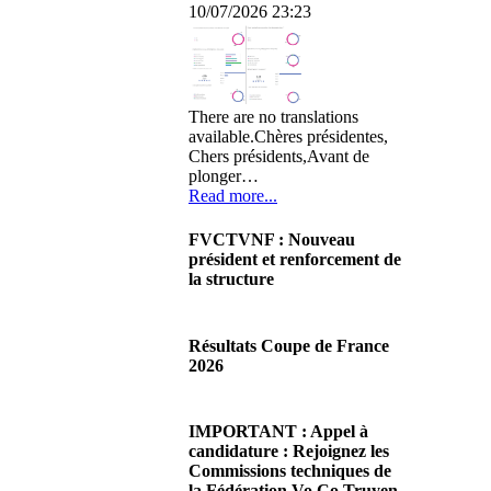
10/07/2026 23:23
There are no translations
available.Chères présidentes,
Chers présidents,Avant de
plonger…
Read more...
FVCTVNF : Nouveau
président et renforcement de
la structure
29/06/2026 02:56
There are no translations
Résultats Coupe de France
available.Chères Présidentes,
2026
chers Présidents,Ce dimanche
28 juin…
08/06/2026 23:17
Read more...
There are no translations
IMPORTANT : Appel à
available.Cliquez sur ce lien
candidature : Rejoignez les
pour accéder aux résultats
Commissions techniques de
Read more...
la Fédération Vo Co Truyen